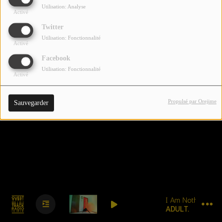
Utilisation: Analyse
TOUS LES PODCASTS
Activé
Twitter
Utilisation: Fonctionnalité
LA RADIO
Activé
Facebook
C'EST QUOI CETTE RADIO ?
Utilisation: Fonctionnalité
Activé
LES ATELIERS PÉDAGOGIQUES
Propulsé par Orejime
Sauvegarder
COMMUNIQUEZ SUR OUEST
TRACK
LA BOUTIQUE
PARTICIPEZ
LE T'CHAT
I Am Nothing
ADULT.
LES JEUX-CONCOURS