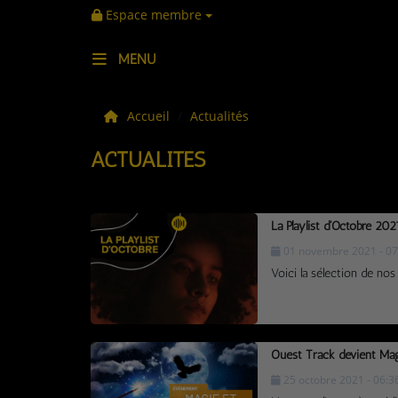
Espace membre
MENU
LES ACTUS
Accueil
Actualités
ACTUALITÉS
LA MUSIQUE
LES PLAYLISTS
La Playlist d'Octobre 202
C'ÉTAIT QUOI CE TITRE ?
01 novembre 2021 - 07
Voici la sélection de nos
LES WEBRADIOS
LES EMISSIONS
Ouest Track devient Mag
LA GRILLE DES PROGRAMMES
25 octobre 2021 - 06:3