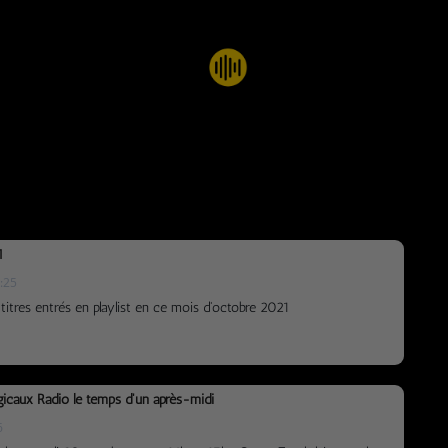
1
:25
 titres entrés en playlist en ce mois d'octobre 2021
icaux Radio le temps d'un après-midi
6