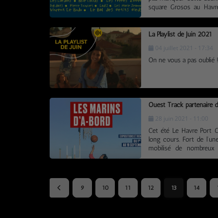
square Grosos au Havr
découvrir l'événeme
https://www.facebook.
La Playlist de Juin 2021
04 juillet 2021 - 17:34
On ne vous a pas oublié 
Ouest Track partenaire d
28 juin 2021 - 11:00
Cet été Le Havre Port C
long cours. Fort de l’un
mobilisé de nombreux 
programmation variée ass
& Compagnies, le GHAAM,
bureau des étudiants, se
le quotidien, méconnu, de c
9
10
11
12
13
14