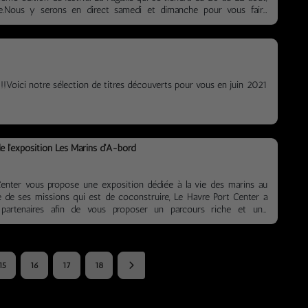
e.Nous y serons en direct samedi et dimanche pour vous faire
nt de l'intérieur.Plus d'informations et réservations :
com/La-Pagaille-104248858426866
!!!Voici notre sélection de titres découverts pour vous en juin 2021
e l'exposition Les Marins d'A-bord
enter vous propose une exposition dédiée à la vie des marins au
e de ses missions qui est de coconstruire, Le Havre Port Center a
partenaires afin de vous proposer un parcours riche et une
ociée. Le Seamen’s Club, la Ville du Havre, La Galerne, French Lines
 la Fondation SEFACIL, Ouest Track Radio, L’ENSM et le Bural, son
 sont donc associés au LH Port Center et vous invitent à découvrir
es travailleurs de la......
15
16
17
18