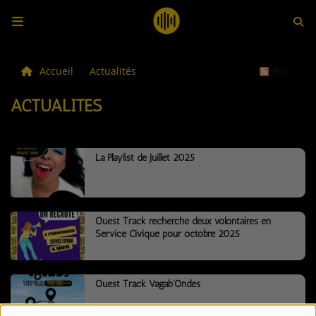
LES ACTUS
Accueil
Actualités
RSS
ACTUALITÉS
LA MUSIQUE
LES PLAYLISTS
La Playlist de Juillet 2025
C'ÉTAIT QUOI CE TITRE ?
LES WEBRADIOS
Ouest Track recherche deux volontaires en
Service Civique pour octobre 2025
LES EMISSIONS
LA GRILLE DES PROGRAMMES
Ouest Track Vagab'Ondes
TOUTES LES ÉMISSIONS