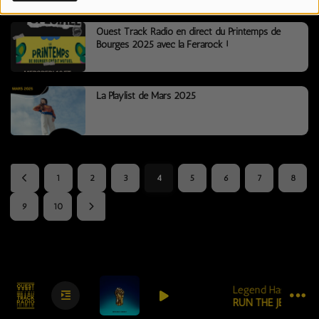
CONTACTEZ-NOUS !
Ouest Track Radio en direct du Printemps de
Bourges 2025 avec la Ferarock !
Se connecter
La Playlist de Mars 2025
1
2
3
4
5
6
7
8
9
10
Legend Has It
RUN THE JEWELS