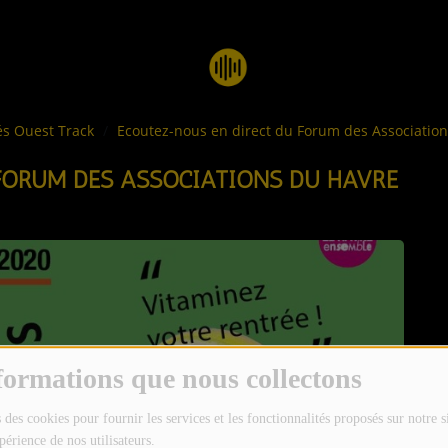
és Ouest Track
Ecoutez-nous en direct du Forum des Associatio
FORUM DES ASSOCIATIONS DU HAVRE
formations que nous collectons
 des cookies pour fournir les services et les fonctionnalités proposés sur notre s
périence de nos utilisateurs.