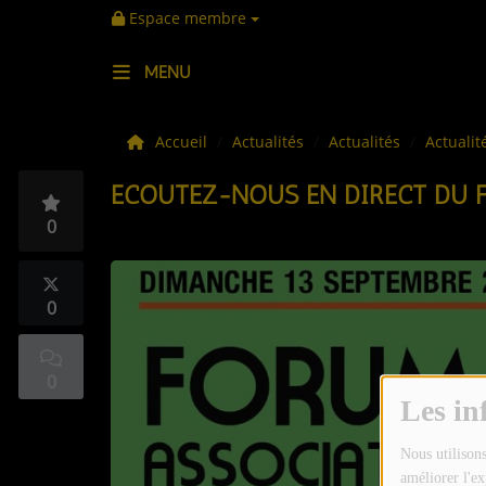
Espace membre
MENU
LES ACTUS
Accueil
Actualités
Actualités
Actualit
ECOUTEZ-NOUS EN DIRECT DU 
LA MUSIQUE
0
LES PLAYLISTS
C'ÉTAIT QUOI CE TITRE ?
0
LES WEBRADIOS
0
Les in
LES EMISSIONS
LA GRILLE DES PROGRAMMES
Nous utilisons
améliorer l'ex