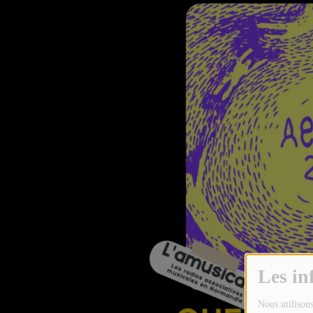
TOUTES LES ÉMISSIONS
TOUS LES PODCASTS
LA RADIO
C'EST QUOI CETTE RADIO ?
LES ATELIERS PÉDAGOGIQUES
COMMUNIQUEZ SUR OUEST
TRACK
LA BOUTIQUE
PARTICIPEZ
Les in
LE T'CHAT
Nous utilisons