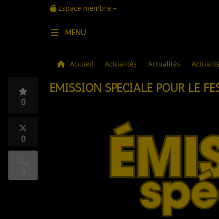
Espace membre
MENU
LES ACTUS
Accueil
Actualités
Actualités
Actualit
ÉMISSION SPÉCIALE POUR LE FE
LA MUSIQUE
0
LES PLAYLISTS
C'ÉTAIT QUOI CE TITRE ?
0
LES WEBRADIOS
0
LES EMISSIONS
LA GRILLE DES PROGRAMMES