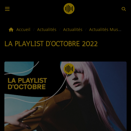
LES ACTUS
Accueil
Actualités
Actualités
Actualités Musicales
LA PLAYLIST D'OCTOBRE 2022
LA MUSIQUE
LES PLAYLISTS
C'ÉTAIT QUOI CE TITRE ?
LES WEBRADIOS
LES EMISSIONS
LA GRILLE DES PROGRAMMES
TOUTES LES ÉMISSIONS