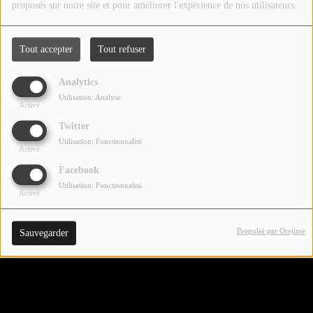
proposés sur notre site et pour améliorer l'expérience de nos utilisateurs.
CONTACTEZ-NOUS !
Tout accepter
Tout refuser
Se connecter
Analytics
Utilisation: Analyse
Activé
Twitter
Utilisation: Fonctionnalité
Activé
Facebook
Utilisation: Fonctionnalité
Activé
Propulsé par Orejime
Sauvegarder