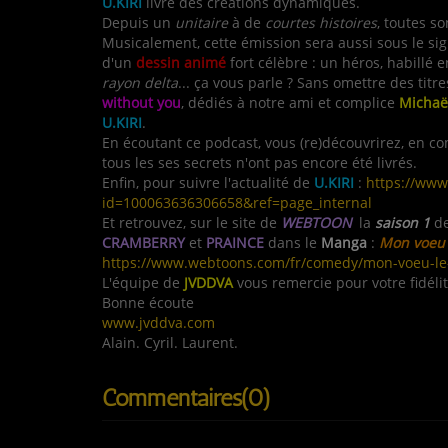
U.KIRI
livre des créations dynamiques.
Depuis un
unitaire
à de
courtes histoires
, toutes s
Musicalement, cette émission sera aussi sous le sig
d'un
dessin animé
fort célèbre : un héros, habillé
rayon delta
... ça vous parle ? Sans omettre des titr
without you
, dédiés à notre ami et complice
Michaë
U.KIRI
.
En écoutant ce podcast, vous (re)découvrirez, en 
tous les ses secrets n'ont pas encore été livrés.
Enfin, pour suivre l'actualité de
U.KIRI
:
https://www
id=100063636306658&ref=page_internal
Et retrouvez, sur le site de
WEBTOON
,
la
saison 1
de
CRAMBERRY
et
PRAINCE
dans le
Manga
:
Mon voeu 
https://www.webtoons.com/fr/comedy/mon-voeu-le-p
L'équipe de
JVDDVA
vous remercie pour votre fidélit
Bonne écoute
www.jvddva.com
Alain. Cyril. Laurent.
Commentaires(0)