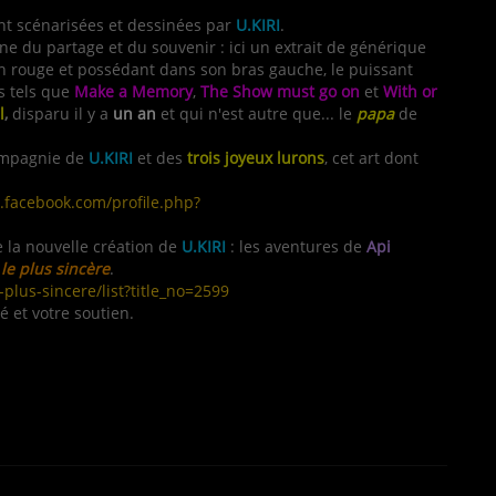
ont scénarisées et dessinées par
U.KIRI
.
ne du partage et du souvenir : ici un extrait de générique
 en rouge et possédant dans son bras gauche, le puissant
es tels que
Make a Memory
,
The Show must go on
et
With or
l
,
disparu il y a
un an
et qui n'est autre que... le
papa
de
compagnie de
U.KIRI
et des
trois joyeux lurons
, cet art dont
.facebook.com/profile.php?
 la nouvelle création de
U.KIRI
: les aventures de
Api
le plus sincère
.
lus-sincere/list?title_no=2599
é et votre soutien.