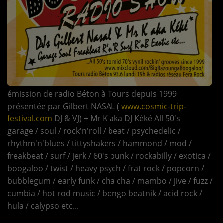
TOUS LES PODCASTS
LA RADIO
C'EST QUOI CETTE RADIO ?
LES ATELIERS PÉDAGOGIQUES
émission de radio Béton à Tours depuis 1999
présentée par
Gilbert NASAL (
www.cosmic-trip-
COMMUNIQUEZ SUR OUEST
TRACK
festival.com
DJ & VJ) + Mr K aka DJ Kéké
All 50's
garage / soul / rock'n'roll / beat / psychedelic /
LA BOUTIQUE
rhythm'n'blues / tittyshakers / hammond / mod /
freakbeat / surf / jerk / 60's punk / rockabilly / exotica /
boogaloo / twist / heavy psych / frat rock / popcorn /
PARTICIPEZ
bubblegum / early funk / cha cha / mambo / jive / fuzz /
LE T'CHAT
cumbia / hot rod music / bongo beatnik / acid rock /
hula / calypso etc...
LES JEUX-CONCOURS