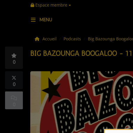
Espace membre
MENU
LES ACTUS
Accueil
Podcasts
Big Bazounga Boogal
BIG BAZOUNGA BOOGALOO - 11
LA MUSIQUE
0
LES PLAYLISTS
C'ÉTAIT QUOI CE TITRE ?
0
LES WEBRADIOS
0
LES EMISSIONS
LA GRILLE DES PROGRAMMES