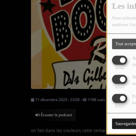
TOUTES LES ÉMISSIONS
Les in
TOUS LES PODCASTS
Nous utilisons
améliorer l'ex
LA RADIO
Tout accept
C'EST QUOI CETTE RADIO ?
A
LES ATELIERS PÉDAGOGIQUES
Ut
Activé
COMMUNIQUEZ SUR OUEST
T
TRACK
Ut
Activé
LA BOUTIQUE
F
11 décembre 2023 - 23:00
-
1188 vues
Ut
Activé
PARTICIPEZ
Écouter le podcast
Sauvegarde
LE T'CHAT
on fait dans les couleurs cette semaine, c est notre