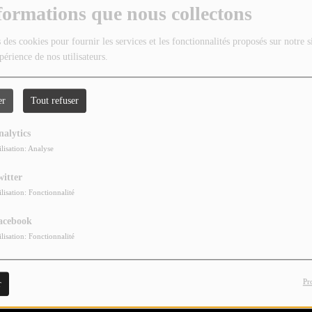
formations que nous collectons
 des cookies pour fournir les services et les fonctionnalités proposés sur notre s
périence de nos utilisateurs.
er
Tout refuser
nalytics
ilisation: Analyse
witter
ilisation: Fonctionnalité
acebook
ilisation: Fonctionnalité
Pr
r
 côté peintre!