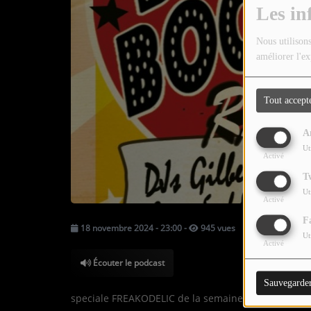
TOUTES LES ÉMISSIONS
Les in
TOUS LES PODCASTS
Nous utilisons
améliorer l'ex
LA RADIO
Tout accept
C'EST QUOI CETTE RADIO ?
A
LES ATELIERS PÉDAGOGIQUES
Ut
Activé
COMMUNIQUEZ SUR OUEST
T
TRACK
Ut
Activé
LA BOUTIQUE
F
18 novembre 2024 - 23:00
-
945 vues
Ut
Activé
PARTICIPEZ
Écouter le podcast
Sauvegarde
LE T'CHAT
speciale FREAKODELIC de la semaine