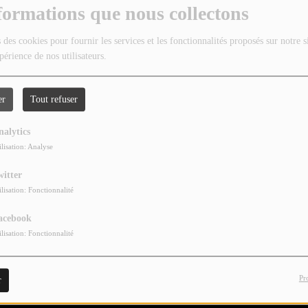
formations que nous collectons
 des cookies pour fournir les services et les fonctionnalités proposés sur notre s
périence de nos utilisateurs.
er
Tout refuser
nalytics
ilisation: Analyse
witter
ilisation: Fonctionnalité
acebook
ilisation: Fonctionnalité
Pr
r