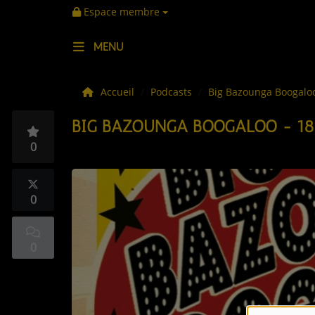
Espace membre
MENU
LES ACTUS
Accueil
Podcasts
Big Bazounga Boogal
BIG BAZOUNGA BOOGALOO - 18
LA MUSIQUE
0
LES PLAYLISTS
C'ÉTAIT QUOI CE TITRE ?
0
LES WEBRADIOS
0
LES EMISSIONS
LA GRILLE DES PROGRAMMES