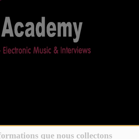
ALES & AHLAM en interview]
formations que nous collectons