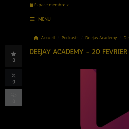
Espace membre
MENU
LES ACTUS
Accueil
Podcasts
Deejay Academy
De
DEEJAY ACADEMY - 20 FÉVRIER
LA MUSIQUE
0
LES PLAYLISTS
C'ÉTAIT QUOI CE TITRE ?
0
LES WEBRADIOS
0
LES EMISSIONS
LA GRILLE DES PROGRAMMES