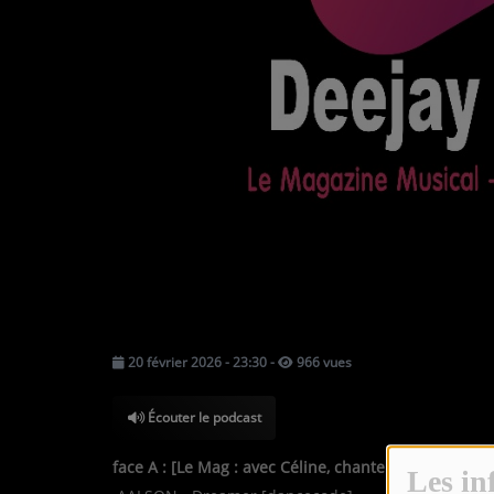
TOUTES LES ÉMISSIONS
TOUS LES PODCASTS
LA RADIO
C'EST QUOI CETTE RADIO ?
LES ATELIERS PÉDAGOGIQUES
COMMUNIQUEZ SUR OUEST
TRACK
LA BOUTIQUE
20 février 2026 - 23:30
-
966 vues
PARTICIPEZ
Écouter le podcast
LE T'CHAT
face A :
[Le Mag : avec Céline, chanteuse du duo T
Les in