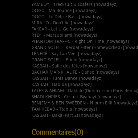
YAMBOY - Tracksuit & Loafers [nowadayz]
OOGO - Ma Bounce [nowadayz]
OOGO - Le Délire Bass [nowadayz]
MIRA LO - Don’t lie [nowadayz]
FAKEAR - Let U Go [nowadayz]
R1D1 - Marsupilami [nowadayz]
PHANTOM TRAFFIC - Right On Time [nowadayz]
GRAND SOLEIL - Kerbal Filter (Homeworked) [nowad
TÉNÉRÉ - Say Laa Vee [nowadayz]
GRAND SOLEIL - Boulé [nowadayz]
KASBAH - Salle des fêtes [nowadayz]
BACHAR MAR-KHALIFÉ - Danse [nowadayz]
KASBAH - Tunis Dance [nowadayz]
KASBAH - Habiba [nowadayz]
TALES & AHLAM - Dakhilo (Dimitri From Paris Remix
SHADI KHRIES - Cosmic Byahayi [nowadayz]
BENJEMY & BEN SWEEDEN - Njoum Ellil [nowadayz]
TAXI KEBAB - Ttabla [nowadayz]
KASBAH - Daka (Part 2) [nowadayz]
Commentaires(0)