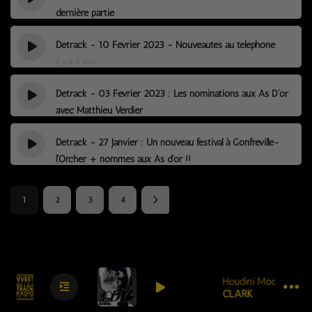
dernière partie
il y a 3 ans
Détrack - 10 Février 2023 - Nouveautés au téléphone
il y a 3 ans
Detrack - 03 Février 2023 : Les nominations aux As D'or
avec Matthieu Verdier
il y a 3 ans
Detrack - 27 Janvier : Un nouveau festival à Gonfreville-
l'Orcher + nommés aux As d'or !!
il y a 3 ans
1
2
3
4
Houdini Modal
CLARK