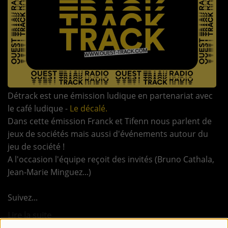
TOUS LES PODCASTS
LA RADIO
C'EST QUOI CETTE RADIO ?
LES ATELIERS PÉDAGOGIQUES
Détrack est une émission ludique en partenariat avec
le café ludique -
Le décalé.
COMMUNIQUEZ SUR OUEST
TRACK
Dans cette émission Franck et Tifenn nous parlent de
jeux de sociétés mais aussi d'événements autour du
LA BOUTIQUE
jeu de société !
A l'occasion l'équipe reçoit des invités (Bruno Cathala,
Jean-Marie Minguez...)
PARTICIPEZ
LE T'CHAT
Suivez
Lire la suite
LES JEUX-CONCOURS