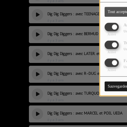
il y a 3 ans
LES JEUX-CONCOURS
Tout accept
CONTACTEZ-NOUS !
Dig Dig Diggers : avec TEENAGE BED et DIRTY 
il y a 3 ans
A
Ut
Dig Dig Diggers : avec BERMUD et YOUTHST
Activé
il y a 3 ans
T
Ut
Activé
Dig Dig Diggers : avec LATER. et FOREST POOK
il y a 3 ans
F
Ut
Activé
Dig Dig Diggers : avec R-DUG et CLAVICULE
il y a 3 ans
Sauvegarde
Dig Dig Diggers : avec TURQUOISE YACHTI
il y a 3 ans
Dig Dig Diggers : avec MARCEL et POIL UEDA
il y a 3 ans