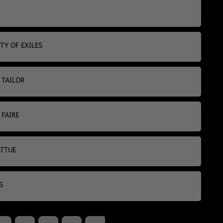
CITY OF EXILES
X TAILOR
 FAIRE
BATTUE
S