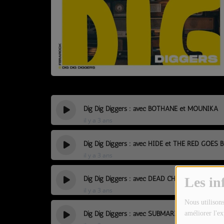
TOUTES LES ÉMISSIONS
TOUS LES PODCASTS
LA RADIO
C'EST QUOI CETTE RADIO ?
LES ATELIERS PÉDAGOGIQUES
Dig Dig Diggers : avec BOTHANE et MOUNIKA
COMMUNIQUEZ SUR OUEST
il y a 3 ans
TRACK
Dig Dig Diggers : avec HIDE et THE RED GOES 
LA BOUTIQUE
il y a 3 ans
Dig Dig Diggers : avec DEAD CHIC et DEGIHEUG
Les in
PARTICIPEZ
il y a 3 ans
Nous utilisons
LE T'CHAT
Dig Dig Diggers : avec SUBMARINE FM et CAT
améliorer l'ex