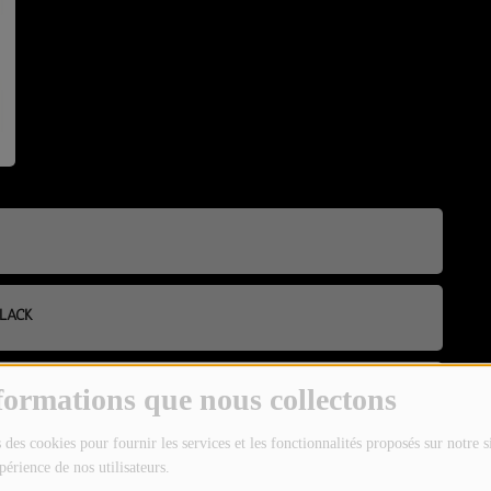
BLACK
I
formations que nous collectons
 des cookies pour fournir les services et les fonctionnalités proposés sur notre s
HEDRALE
périence de nos utilisateurs.