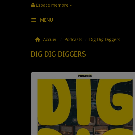
Espace membre
MENU
LES ACTUS
Accueil
Podcasts
Dig Dig Diggers
DIG DIG DIGGERS
LA MUSIQUE
LES PLAYLISTS
C'ÉTAIT QUOI CE TITRE ?
LES WEBRADIOS
LES EMISSIONS
LA GRILLE DES PROGRAMMES