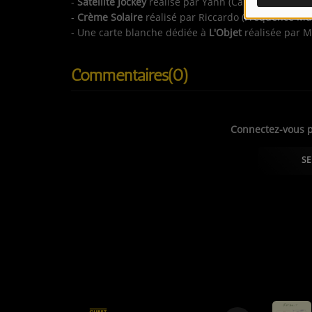
-
Satellite Jockey
réalisé par Yann (Canal B)
LES JEUX-CONCOURS
-
Crème Solaire
réalisé par Riccardo (Fréquence Mu
CONTACTEZ-NOUS !
- Une carte blanche dédiée à
L'Objet
réalisée par M
Commentaires(0)
Connectez-vous p
SE