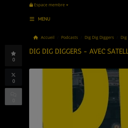
Espace membre
MENU
LES ACTUS
Accueil
Podcasts
Dig Dig Diggers
Dig
DIG DIG DIGGERS - AVEC SATEL
LA MUSIQUE
0
LES PLAYLISTS
C'ÉTAIT QUOI CE TITRE ?
0
LES WEBRADIOS
0
LES EMISSIONS
LA GRILLE DES PROGRAMMES