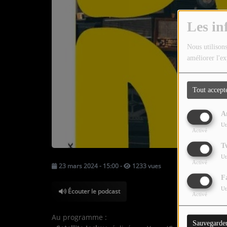
TOUTES LES ÉMISSIONS
Les in
TOUS LES PODCASTS
Nous utilisons
améliorer l'ex
LA RADIO
C'EST QUOI CETTE RADIO ?
Tout accept
LES ATELIERS PÉDAGOGIQUES
A
COMMUNIQUEZ SUR OUEST
Ut
Activé
TRACK
T
LA BOUTIQUE
Ut
Activé
23 mars 2024 - 15:00
-
1233 vues
F
PARTICIPEZ
Ut
Écouter le podcast
Activé
LE T'CHAT
Au programme :
Sauvegarde