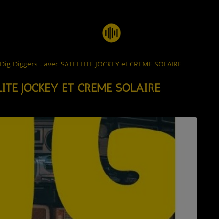
 Dig Diggers - avec SATELLITE JOCKEY et CREME SOLAIRE
LITE JOCKEY ET CREME SOLAIRE