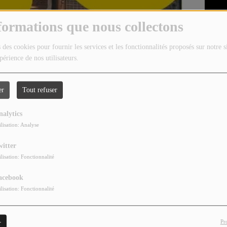
formations que nous collectons
 des cookies pour fournir les services et les fonctionnalités proposés sur notre s
périence de nos utilisateurs.
er
Tout refuser
nalytics
ilisation: Analyse
witter
ilisation: Fonctionnalité
acebook
ilisation: Fonctionnalité
Pr
r