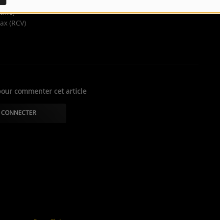
tine)
ax (RCV)
our commenter cet article
 CONNECTER