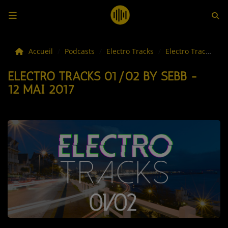
LES ACTUS
Accueil
Podcasts
Electro Tracks
Electro Tracks 01/02 by Sebb - 12 mai 2017
ELECTRO TRACKS 01/02 BY SEBB -
LA MUSIQUE
12 MAI 2017
LES PLAYLISTS
C'ÉTAIT QUOI CE TITRE ?
LES WEBRADIOS
LES EMISSIONS
LA GRILLE DES PROGRAMMES
TOUTES LES ÉMISSIONS