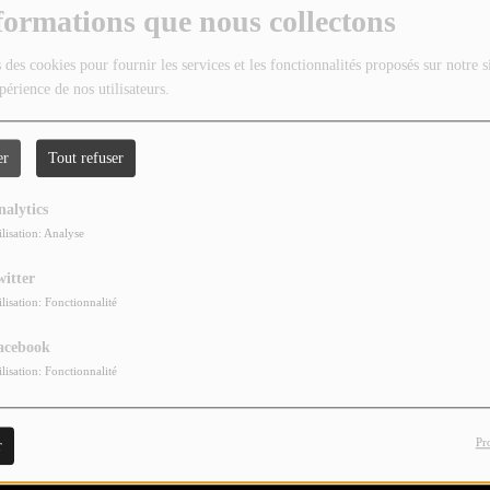
formations que nous collectons
 des cookies pour fournir les services et les fonctionnalités proposés sur notre s
périence de nos utilisateurs.
er
Tout refuser
nalytics
ilisation: Analyse
witter
ilisation: Fonctionnalité
acebook
ilisation: Fonctionnalité
Pr
r