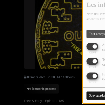
TOUTES LES ÉMISSIONS
Les in
TOUS LES PODCASTS
Nous utilisons
améliorer l'ex
LA RADIO
Tout accept
C'EST QUOI CETTE RADIO ?
A
LES ATELIERS PÉDAGOGIQUES
Ut
Activé
COMMUNIQUEZ SUR OUEST
T
TRACK
Ut
Activé
LA BOUTIQUE
F
09 mars 2025 - 21:30
-
1138 vues
Ut
Activé
PARTICIPEZ
Écouter le podcast
Sauvegarde
LE T'CHAT
Free & Easy - Episode 185