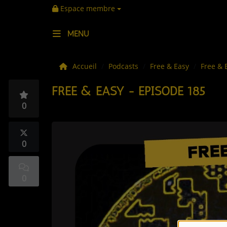
Espace membre
MENU
LES ACTUS
Accueil
Podcasts
Free & Easy
Free & 
FREE & EASY - EPISODE 185
LA MUSIQUE
0
LES PLAYLISTS
C'ÉTAIT QUOI CE TITRE ?
0
LES WEBRADIOS
0
LES EMISSIONS
LA GRILLE DES PROGRAMMES