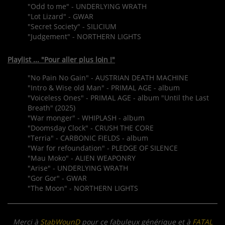
"Odd to me" - UNDERLYING WRATH
"Lot Lizard" - GWAR
"Secret Society" - SILICIUM
"Judgement" - NORTHERN LIGHTS
Playlist ... "Pour aller plus loin !"
"No Pain No Gain" - AUSTRIAN DEATH MACHINE
"Intro & Wise old Man" - PRIMAL AGE - album
"Voiceless Ones" - PRIMAL AGE - album "Until the Last
Breath" (2025)
"War monger" - WHIPLASH - album
"Doomsday Clock" - CRUSH THE CORE
"Terria" - CARBONIC FIELDS - album
"War for refoundation" - PLEDGE OF SILENCE
"Mau Moko" - ALIEN WEAPONRY
"Arise" - UNDERLYING WRATH
"Gor Gor" - GWAR
"The Moon" - NORTHERN LIGHTS
Merci à
StabWounD
pour ce fabuleux générique et à
FATAL