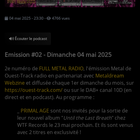
TOUS LES PODCASTS
04 mai 2025 - 23:30
-
4766 vues
LA RADIO
Écouter le podcast
C'EST QUOI CETTE RADIO ?
LES ATELIERS PÉDAGOGIQUES
Emission #02 - Dimanche 04 mai 2025
COMMUNIQUEZ SUR OUEST
2e numéro de
FULL METAL RADIO
, l'émission Metal de
TRACK
Ouest-Track radio en partenariat avec
Metaldream
Webzine
et diffusée chaque 1er dimanche du mois, sur
LA BOUTIQUE
https://ouest-track.com/
ou sur le DAB+ canal 10D (en
direct et en podcast). Au programme :
PARTICIPEZ
_
PRIMAL AGE
sont nos invités pour la sortie de
leur nouvel album "
Until the Last Breath
" chez
LE T'CHAT
WTF Records le 23 mai prochain. Et ils sont venus
avec 2 titres en exclusivité !
LES JEUX-CONCOURS