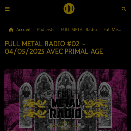
LES ACTUS
Accueil
Podcasts
FULL METAL Radio
Full Metal Radio #02 - 04/05/2025 avec PRIMAL AGE
FULL METAL RADIO #02 -
LA MUSIQUE
04/05/2025 AVEC PRIMAL AGE
LES PLAYLISTS
C'ÉTAIT QUOI CE TITRE ?
LES WEBRADIOS
LES EMISSIONS
LA GRILLE DES PROGRAMMES
TOUTES LES ÉMISSIONS