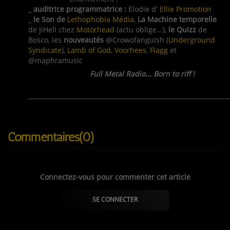
_
auditrice programmatrice :
Elodie d'
Ellie Promotion
_
le Son de
Lethophobia Média
,
La Machine temporelle
de JiHell chez
Motörhead
(actu oblige...),
le Quizz
de
Bosco, les
nouveautés
@Crowofanguish (
Underground
Syndicate
),
Lamb of God
,
Voorhees
,
Flagg
et
@maphramusic
Full Metal Radio... Born to riff !
_________________________________________________________________
Commentaires(0)
Connectez-vous pour commenter cet article
SE CONNECTER