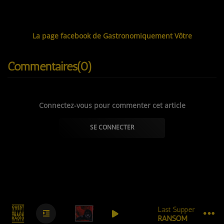
La page facebook de Gastronomiquement Vôtre
Commentaires(0)
Connectez-vous pour commenter cet article
SE CONNECTER
Last Supper
0
0
0
RANSOM