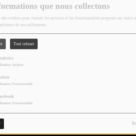
formations que nous collectons
 des cookies pour fournir les services et les fonctionnalités proposés sur notre s
périence de nos utilisateurs.
er
Tout refuser
nalytics
ilisation: Analyse
witter
ilisation: Fonctionnalité
acebook
ilisation: Fonctionnalité
Pr
r