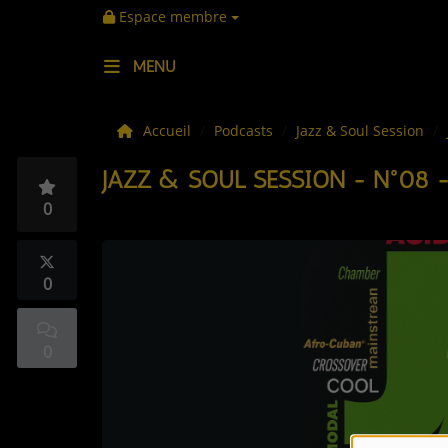
Espace membre
MENU
LES ACTUS
Accueil
Podcasts
Jazz & Soul Session
JAZZ & SOUL SESSION - N°08 -
LA MUSIQUE
0
LES PLAYLISTS
C'ÉTAIT QUOI CE TITRE ?
0
LES WEBRADIOS
0
LES EMISSIONS
LA GRILLE DES PROGRAMMES