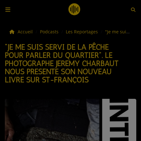
LES ACTUS
Accueil
Podcasts
Les Reportages
"Je me suis servi de la pêche pour parler du quartier". le photographe Jérémy Charbaut nous présente son nouveau livre sur St-François
"JE ME SUIS SERVI DE LA PÊCHE
LA MUSIQUE
POUR PARLER DU QUARTIER". LE
PHOTOGRAPHE JÉRÉMY CHARBAUT
LES PLAYLISTS
NOUS PRÉSENTE SON NOUVEAU
C'ÉTAIT QUOI CE TITRE ?
LIVRE SUR ST-FRANÇOIS
LES WEBRADIOS
LES EMISSIONS
LA GRILLE DES PROGRAMMES
TOUTES LES ÉMISSIONS