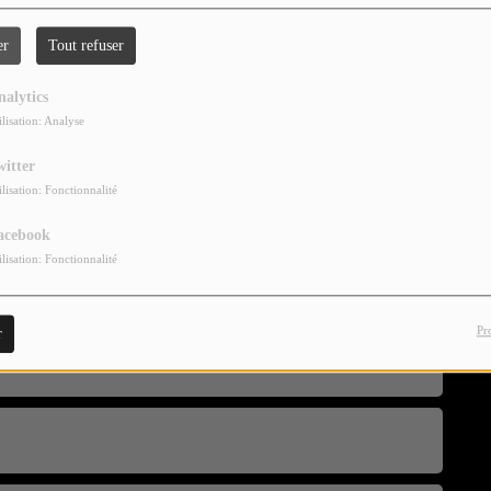
er
Tout refuser
nalytics
ilisation: Analyse
witter
ilisation: Fonctionnalité
COLAS NOGUIER spéciale LE REFUGE
acebook
ilisation: Fonctionnalité
Pr
r