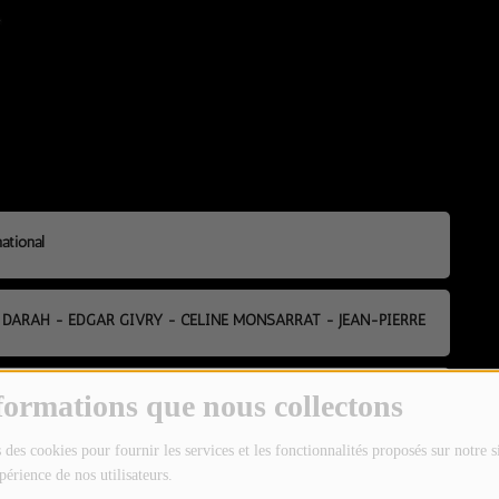
ational
K DARAH - EDGAR GIVRY - CELINE MONSARRAT - JEAN-PIERRE
OL (version longue)
formations que nous collectons
 des cookies pour fournir les services et les fonctionnalités proposés sur notre s
OL (version courte)
périence de nos utilisateurs.