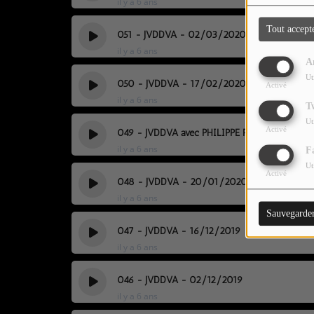
il y a 6 ans
LES JEUX-CONCOURS
Tout accept
CONTACTEZ-NOUS !
051 - JVDDVA - 02/03/2020
il y a 6 ans
A
Ut
050 - JVDDVA - 17/02/2020
Activé
il y a 6 ans
T
Ut
Activé
049 - JVDDVA avec PHILIPPE PAUMELLE et NI
il y a 6 ans
F
Ut
Activé
048 - JVDDVA - 20/01/2020
il y a 6 ans
Sauvegarde
047 - JVDDVA - 16/12/2019
il y a 6 ans
046 - JVDDVA - 02/12/2019
il y a 6 ans