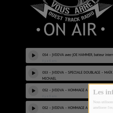
TOUTES LES ÉMISSIONS
TOUS LES PODCASTS
LA RADIO
C'EST QUOI CETTE RADIO ?
LES ATELIERS PÉDAGOGIQUES
054 - JVDDVA avec JOE HAMMER, batteur intern
COMMUNIQUEZ SUR OUEST
il y a 6 ans
TRACK
053 - JVDDVA - SPECIALE DOUBLAGE - MAÏ
LA BOUTIQUE
MICHAEL
il y a 6 ans
052 - JVDDVA - HOMMAGE A MICKAËL LESPAGN
Les in
PARTICIPEZ
il y a 6 ans
Nous utilisons
LE T'CHAT
052 - JVDDVA - HOMMAGE A MICKAËL LESPAGN
améliorer l'ex