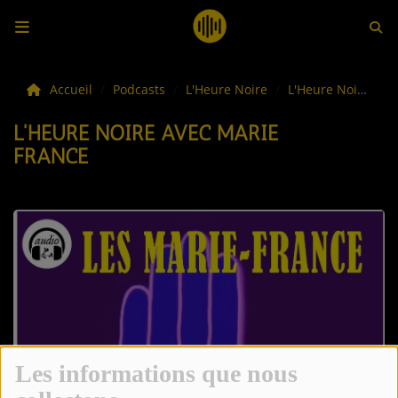
LES ACTUS
Accueil
Podcasts
L'Heure Noire
L'Heure Noire avec Marie France
L'HEURE NOIRE AVEC MARIE
LA MUSIQUE
FRANCE
LES PLAYLISTS
C'ÉTAIT QUOI CE TITRE ?
LES WEBRADIOS
LES EMISSIONS
LA GRILLE DES PROGRAMMES
Les informations que nous
TOUTES LES ÉMISSIONS