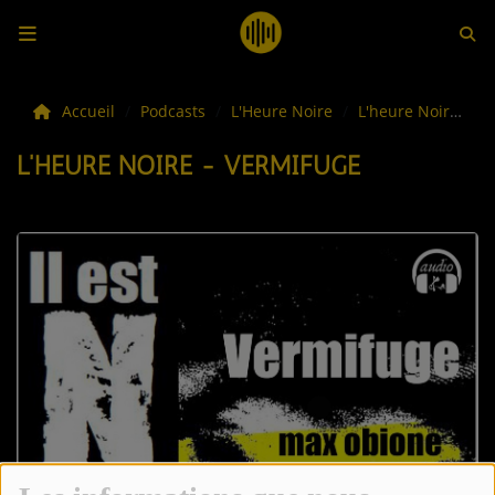
LES ACTUS
Accueil
Podcasts
L'Heure Noire
L'heure Noire - Vermifuge
L'HEURE NOIRE - VERMIFUGE
LA MUSIQUE
LES PLAYLISTS
C'ÉTAIT QUOI CE TITRE ?
LES WEBRADIOS
LES EMISSIONS
LA GRILLE DES PROGRAMMES
TOUTES LES ÉMISSIONS