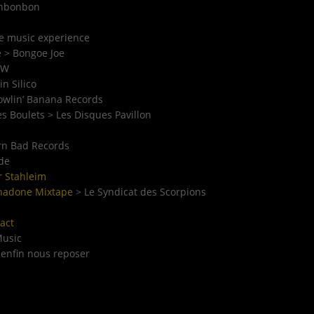
nbonbon
le music experience
e > Bongoe Joe
2W
in Silico
owlin’ Banana Records
es Boulets > Les Disques Pavillon
rn Bad Records
ide
r Stahleim
hadone Mixtape
> Le Syndicat des Scorpions
act
Music
 enfin nous reposer