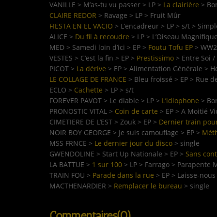
VANILLE > M’as-tu vu passer > LP >
La clairière
> Bo
CLAIRE REDOR
> Ravage > LP > Fruit Mûr
FIESTA EN EL VACIO
> L’encadreur > LP > s/t > Simp
ALICE >
Du fil à recoudre
> LP > L’Oiseau Magnifiqu
MED > Samedi loin d’ici > EP >
Foutu Tofu EP
> WW
VESTES > C’est la fin > EP >
Prestissimo
> Entre Soi / 
PICOT >
La dérive
> EP > Alimentation Générale > H
LE COLLAGE DE FRANCE
> Bleu froissé > EP > Rue d
ECLO >
Cachette
> LP > s/t
FOREVER PAVOT > Le diable > LP >
L’idiophone
> Bo
PRONOSTIC VITAL >
Coin de carte
> EP > A Moitié V
CIMETIERE DE L’EST > Zouk > EP >
Dernier train pou
NOIR BOY GEORGE > Je suis camouflage > EP >
Mét
MSS FRNCE >
Le dernier jour du disco
> single
GWENDOLINE > Start Up Nationale > EP >
Sans cont
LA BATTUE >
1 sur 100
> LP > Farrago > Parapente 
TRAIN FOU >
Parade dans la rue
> EP > Laisse-nous
MACTHENARDIER >
Remplacer le bureau
> single
Commentaires(0)