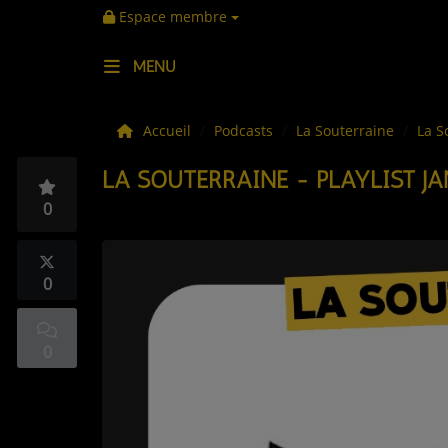
Espace membre
MENU
LES ACTUS
Accueil
Podcasts
La Souterraine
La S
LA SOUTERRAINE - PLAYLIST JA
LA MUSIQUE
0
LES PLAYLISTS
C'ÉTAIT QUOI CE TITRE ?
0
LES WEBRADIOS
0
LES EMISSIONS
LA GRILLE DES PROGRAMMES