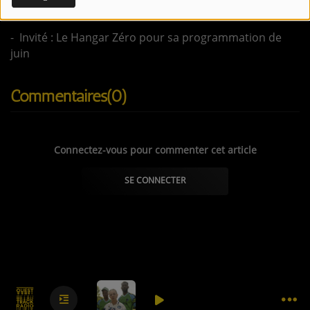
fédération des radios associatives de musiques actuelles
CONTACTEZ-NOUS !
- Invité : Le Hangar Zéro pour sa programmation de
juin
Se connecter
Commentaires(0)
Connectez-vous pour commenter cet article
SE CONNECTER
0
0
0