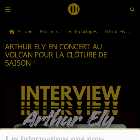
LES ACTUS
Accueil
Podcasts
Les Reportages
Arthur Ely en concert au Volcan pour la clôture de saison !
ARTHUR ELY EN CONCERT AU
LA MUSIQUE
VOLCAN POUR LA CLÔTURE DE
SAISON !
LES PLAYLISTS
C'ÉTAIT QUOI CE TITRE ?
LES WEBRADIOS
LES EMISSIONS
LA GRILLE DES PROGRAMMES
TOUTES LES ÉMISSIONS
Les informations que nous