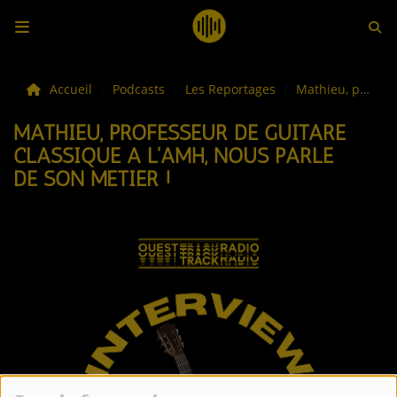
LES ACTUS
Accueil
Podcasts
Les Reportages
Mathieu, professeur de guitare classique a l'AMH, nous parle de son métier !
MATHIEU, PROFESSEUR DE GUITARE
LA MUSIQUE
CLASSIQUE A L'AMH, NOUS PARLE
DE SON MÉTIER !
LES PLAYLISTS
C'ÉTAIT QUOI CE TITRE ?
LES WEBRADIOS
LES EMISSIONS
LA GRILLE DES PROGRAMMES
TOUTES LES ÉMISSIONS