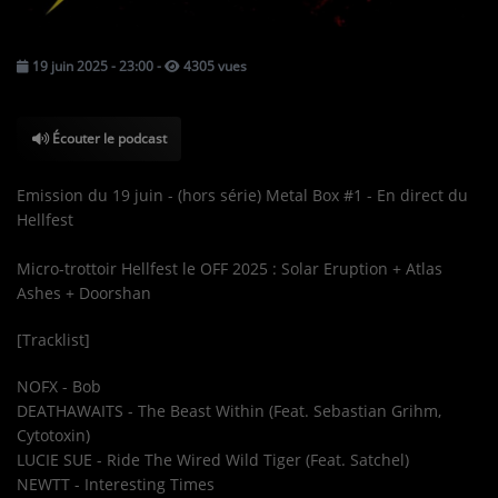
TOUS LES PODCASTS
19 juin 2025 - 23:00
-
4305 vues
LA RADIO
Écouter le podcast
C'EST QUOI CETTE RADIO ?
LES ATELIERS PÉDAGOGIQUES
Emission du 19 juin - (hors série) Metal Box #1 - En direct du
Hellfest
COMMUNIQUEZ SUR OUEST
TRACK
Micro-trottoir Hellfest le OFF 2025 : Solar Eruption + Atlas
Ashes + Doorshan
LA BOUTIQUE
[Tracklist]
PARTICIPEZ
NOFX - Bob
DEATHAWAITS - The Beast Within (Feat. Sebastian Grihm,
LE T'CHAT
Cytotoxin)
LUCIE SUE - Ride The Wired Wild Tiger (Feat. Satchel)
LES JEUX-CONCOURS
NEWTT - Interesting Times