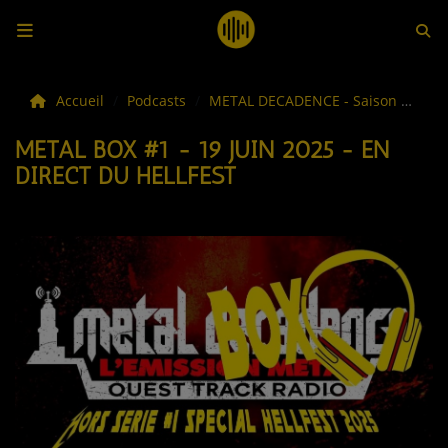
LES ACTUS
Accueil
Podcasts
METAL DECADENCE - Saison #16
METAL BOX #1 - 19 JUIN 2025 - EN
LA MUSIQUE
DIRECT DU HELLFEST
LES PLAYLISTS
C'ÉTAIT QUOI CE TITRE ?
LES WEBRADIOS
LES EMISSIONS
LA GRILLE DES PROGRAMMES
TOUTES LES ÉMISSIONS