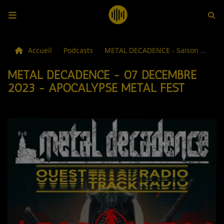
LES ACTUS
Accueil
Podcasts
METAL DECADENCE - Saison #16
METAL DECADENCE - 07 DÉCEMBRE
LA MUSIQUE
2023 - APOCALYPSE METAL FEST
LES PLAYLISTS
C'ÉTAIT QUOI CE TITRE ?
LES WEBRADIOS
LES EMISSIONS
LA GRILLE DES PROGRAMMES
TOUTES LES ÉMISSIONS