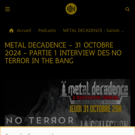
LES ACTUS
Accueil
Podcasts
METAL DECADENCE - Saison #16
METAL DECADENCE - 31 OCTOBRE
LA MUSIQUE
2024 - PARTIE 1 INTERVIEW DES NO
TERROR IN THE BANG
LES PLAYLISTS
C'ÉTAIT QUOI CE TITRE ?
LES WEBRADIOS
LES EMISSIONS
LA GRILLE DES PROGRAMMES
TOUTES LES ÉMISSIONS