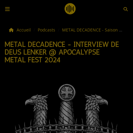
LES ACTUS
Accueil
Podcasts
METAL DECADENCE - Saison #16
METAL DECADENCE - INTERVIEW DE
LA MUSIQUE
DEUS LENKER @ APOCALYPSE
METAL FEST 2024
LES PLAYLISTS
C'ÉTAIT QUOI CE TITRE ?
LES WEBRADIOS
LES EMISSIONS
LA GRILLE DES PROGRAMMES
TOUTES LES ÉMISSIONS