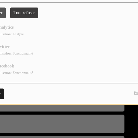
er
Tout refuser
nalytics
ilisation: Analyse
witter
ilisation: Fonctionnalité
acebook
ilisation: Fonctionnalité
Pr
r