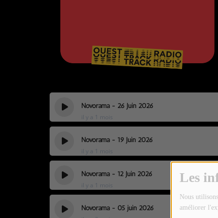
TOUTES LES ÉMISSIONS
TOUS LES PODCASTS
LA RADIO
C'EST QUOI CETTE RADIO ?
LES ATELIERS PÉDAGOGIQUES
Novorama - 26 Juin 2026
COMMUNIQUEZ SUR OUEST
il y a 1 mois
TRACK
Novorama - 19 Juin 2026
LA BOUTIQUE
il y a 1 mois
Novorama - 12 Juin 2026
Les in
PARTICIPEZ
il y a 1 mois
Nous utilisons
LE T'CHAT
Novorama - 05 juin 2026
améliorer l'ex