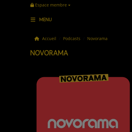
Espace membre
MENU
LES ACTUS
Accueil
Podcasts
Novorama
NOVORAMA
LA MUSIQUE
LES PLAYLISTS
C'ÉTAIT QUOI CE TITRE ?
LES WEBRADIOS
LES EMISSIONS
LA GRILLE DES PROGRAMMES