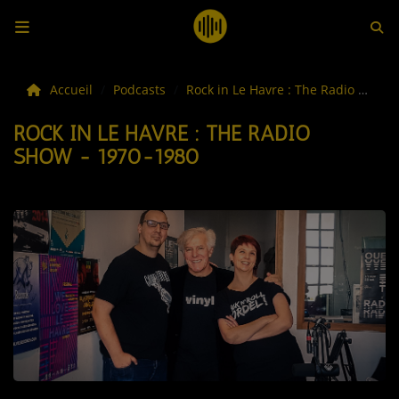
LES ACTUS
Accueil
Podcasts
Rock in Le Havre : The Radio Show
ROCK IN LE HAVRE : THE RADIO
LA MUSIQUE
SHOW - 1970-1980
LES PLAYLISTS
C'ÉTAIT QUOI CE TITRE ?
LES WEBRADIOS
LES EMISSIONS
LA GRILLE DES PROGRAMMES
TOUTES LES ÉMISSIONS