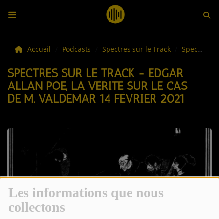
LES ACTUS
Accueil
Podcasts
Spectres sur le Track
Spectres sur le Track - Edgar Allan Poe, la vérité sur le cas de M. Valdemar 14 février 2021
SPECTRES SUR LE TRACK - EDGAR
LA MUSIQUE
ALLAN POE, LA VÉRITÉ SUR LE CAS
DE M. VALDEMAR 14 FÉVRIER 2021
LES PLAYLISTS
C'ÉTAIT QUOI CE TITRE ?
LES WEBRADIOS
LES EMISSIONS
LA GRILLE DES PROGRAMMES
Les informations que nous
collectons
TOUTES LES ÉMISSIONS