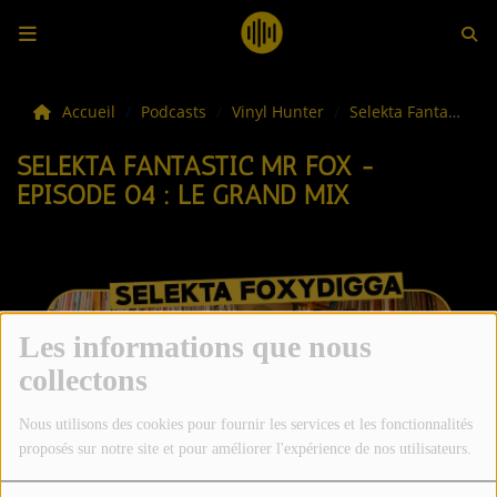
LES ACTUS
Accueil
Podcasts
Vinyl Hunter
Selekta Fantastic Mr Fox - Episode 04 : Le Grand Mix
SELEKTA FANTASTIC MR FOX -
LA MUSIQUE
EPISODE 04 : LE GRAND MIX
LES PLAYLISTS
C'ÉTAIT QUOI CE TITRE ?
LES WEBRADIOS
Les informations que nous
collectons
LES EMISSIONS
Nous utilisons des cookies pour fournir les services et les fonctionnalités
LA GRILLE DES PROGRAMMES
proposés sur notre site et pour améliorer l'expérience de nos utilisateurs.
TOUTES LES ÉMISSIONS