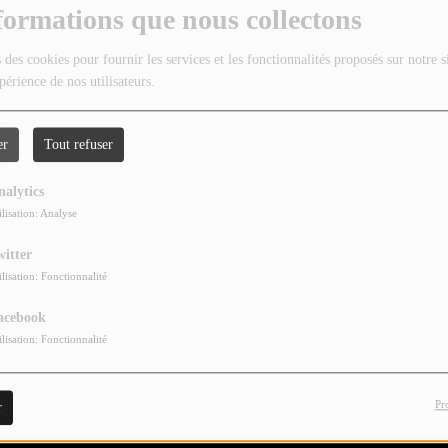
formations que nous collectons
 des cookies pour fournir les services et les fonctionnalités proposés sur notre s
périence de nos utilisateurs.
er
Tout refuser
nalytics
ilisation: Analyse
witter
ilisation: Fonctionnalité
acebook
ilisation: Fonctionnalité
Pr
r