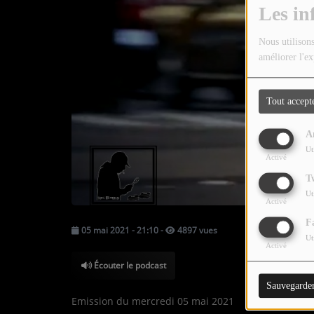
TOUTES LES ÉMISSIONS
Les in
TOUS LES PODCASTS
Nous utilisons
améliorer l'ex
LA RADIO
Tout accept
C'EST QUOI CETTE RADIO ?
A
LES ATELIERS PÉDAGOGIQUES
Ut
Activé
COMMUNIQUEZ SUR OUEST
T
TRACK
Ut
Activé
LA BOUTIQUE
F
05 mai 2021 - 21:10
-
4897 vues
Ut
Activé
PARTICIPEZ
Écouter le podcast
Sauvegarde
LE T'CHAT
Emission du mercredi 05 mai 2021