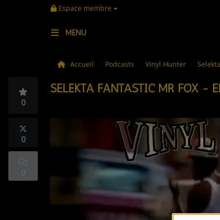
Espace membre
MENU
LES ACTUS
Accueil
Podcasts
Vinyl Hunter
Selekta
SELEKTA FANTASTIC MR FOX - EP
LA MUSIQUE
0
LES PLAYLISTS
C'ÉTAIT QUOI CE TITRE ?
0
LES WEBRADIOS
0
LES EMISSIONS
LA GRILLE DES PROGRAMMES