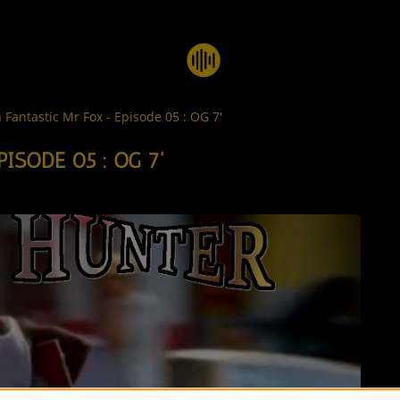
 Fantastic Mr Fox - Episode 05 : OG 7'
ISODE 05 : OG 7'