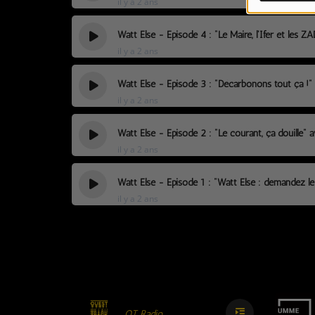
il y a 2 ans
LES JEUX-CONCOURS
CONTACTEZ-NOUS !
Watt Else - Episode 4 : "Le Maire, l'Ifer et les 
il y a 2 ans
Watt Else - Episode 3 : "Décarbonons tout ça !"
il y a 2 ans
Watt Else - Episode 2 : "Le courant, ça douille" 
il y a 2 ans
Watt Else - Episode 1 : "Watt Else : demandez l
il y a 2 ans
OT Radio