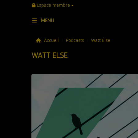
Espace membre
MENU
LES ACTUS
Accueil
Podcasts
Watt Else
WATT ELSE
LA MUSIQUE
LES PLAYLISTS
C'ÉTAIT QUOI CE TITRE ?
LES WEBRADIOS
LES EMISSIONS
LA GRILLE DES PROGRAMMES