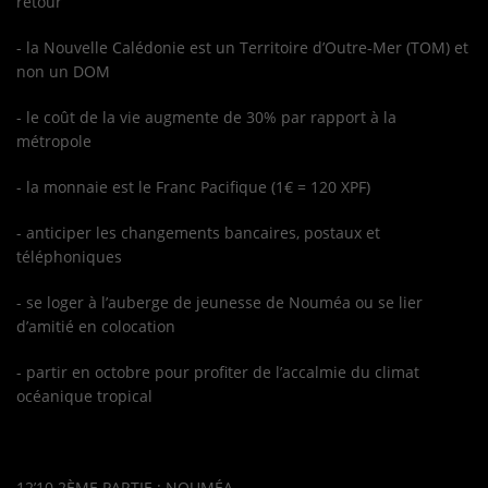
retour
CONTACTEZ-NOUS !
- la Nouvelle Calédonie est un Territoire d’Outre-Mer (TOM) et
non un DOM
Se connecter
- le coût de la vie augmente de 30% par rapport à la
métropole
- la monnaie est le Franc Pacifique (1€ = 120 XPF)
- anticiper les changements bancaires, postaux et
téléphoniques
- se loger à l’auberge de jeunesse de Nouméa ou se lier
d’amitié en colocation
- partir en octobre pour profiter de l’accalmie du climat
océanique tropical
12’10 2ÈME PARTIE : NOUMÉA