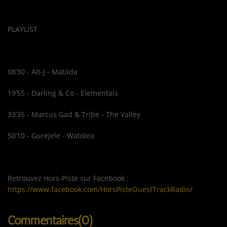
PLAYLIST
08’30 - Alt-J - Matilda
19’55 - Darling & Co - Elementals
33’35 - Marcus Gad & Tribe - The Valley
50’10 - Gurejele - Watolea
Retrouvez Hors-Piste sur Facebook :
https://www.facebook.com/HorsPisteOuestTrackRadio/
Commentaires(0)