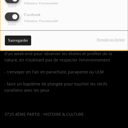
Utilisation: Fonctionnalité
Activé
- prendre l’avion ou le Betico, alias « le vomito », pour rallier
Facebook
les îles Loyauté
Utilisation: Fonctionnalité
Activé
- faire la promenade de Shabadran sur les îles Loyauté avec
un guide
Propulsé par Orejime
Sauvegarder
- se déraciner de la civilisation sur un îlot lointain le temps
d'un week-end pour observer les étoiles et profiter de la
nature, en n’oubliant pas de respecter l’environnement
- s'envoyer en l'air en parachute, parapente ou ULM
- faire un baptême de plongée pour toucher les récifs
coralliens avec les yeux
37’25 4ÈME PARTIE : HISTOIRE & CULTURE