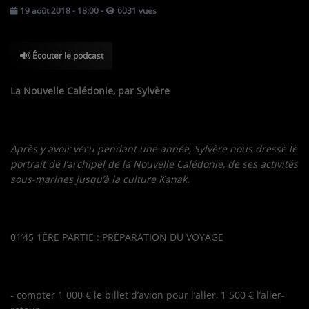
19 août 2018 - 18:00
-
6031 vues
TOUS LES PODCASTS
Écouter le podcast
LA RADIO
C'EST QUOI CETTE RADIO ?
La Nouvelle Calédonie, par Sylvère
LES ATELIERS PÉDAGOGIQUES
COMMUNIQUEZ SUR OUEST
Après y avoir vécu pendant une année, Sylvère nous dresse le
TRACK
portrait de l’archipel de la Nouvelle Calédonie, de ses activités
sous-marines jusqu’à la culture Kanak.
LA BOUTIQUE
01’45 1ÈRE PARTIE : PRÉPARATION DU VOYAGE
PARTICIPEZ
LE T'CHAT
LES JEUX-CONCOURS
- compter 1 000 € le billet d’avion pour l’aller, 1 500 € l’aller-