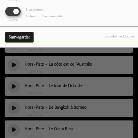
Activé
CONTACTEZ-NOUS !
il y a 7 ans
Facebook
Utilisation: Fonctionnalité
Activé
Hors-Piste - De Shangai à Hong-Kong
Se connecter
il y a 8 ans
Propulsé par Orejime
Sauvegarder
Hors-Piste - Du Québec à l'Alberta
il y a 8 ans
Hors-Piste - La côte est de l'Australie
il y a 8 ans
Hors-Piste - Le tour de l'Irlande
il y a 8 ans
Hors-Piste - De Bangkok à Bornéo
il y a 8 ans
Hors-Piste - Le Costa Rica
il y a 8 ans