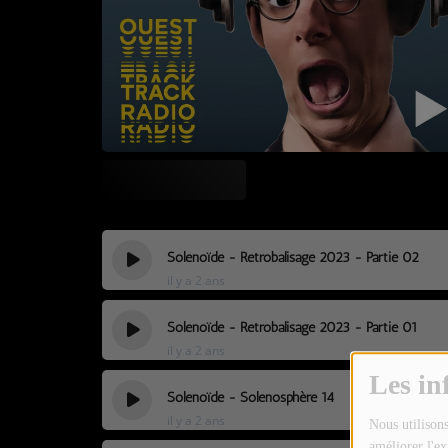
TOUTES LES ÉMISSIONS
TOUS LES PODCASTS
LA RADIO
C'EST QUOI CETTE RADIO ?
LES ATELIERS PÉDAGOGIQUES
COMMUNIQUEZ SUR OUEST
Solénoïde - Rétrobalisage 2023 - Partie 02
TRACK
il y a 2 ans
LA BOUTIQUE
Solénoïde - Rétrobalisage 2023 - Partie 01
il y a 2 ans
PARTICIPEZ
Les in
Solénoïde - Solénosphère 14
LE T'CHAT
il y a 2 ans
Nous utilisons
améliorer l'ex