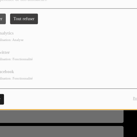
er
Tout refuser
nalytics
ilisation: Analyse
witter
ilisation: Fonctionnalité
acebook
ilisation: Fonctionnalité
Pr
r