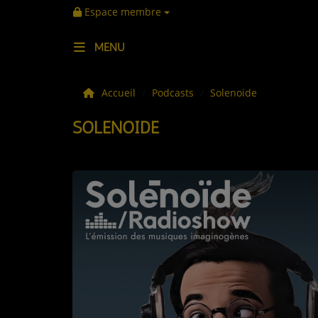
Espace membre
MENU
LES ACTUS
Accueil
Podcasts
Solenoide
SOLENOIDE
LA MUSIQUE
LES PLAYLISTS
C'ÉTAIT QUOI CE TITRE ?
LES WEBRADIOS
LES EMISSIONS
LA GRILLE DES PROGRAMMES