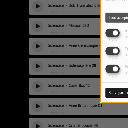
LES JEUX-CONCOURS
Solénoïde - Dub Translations 26
il y a 2 ans
CONTACTEZ-NOUS !
Tout accept
Solénoïde - Mission 230
A
il y a 2 ans
Ut
Activé
Solénoïde - Virée Germanique 01
T
il y a 2 ans
Ut
Activé
Solénoïde - Solénosphère 28
F
il y a 2 ans
Ut
Activé
Solénoïde - Cover Box 12
il y a 2 ans
Sauvegarde
Solénoïde - Virée Britannique 01
il y a 2 ans
Solénoïde - Grande Boucle 48